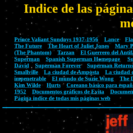
Indice de las página
m
Prince Valiant Sundays 1937-1956
Lance
Fl
The Future
The Heart of Juliet Jones
Mary P
(The Phantom)
Tarzan
El Guerrero del Antif
Superman
Spanish Superman Homepage
S
David
Superman Forever
Superman Return
Smallville
La ciudad de Amposta
La ciudad 
impenetrable
El mundo de Suzie Wong
The D
Kim Wilde
Hurts
Coreano básico para españ
1952
Documentos gráficos de Evita
Documento
Página índice de todas mis páginas web