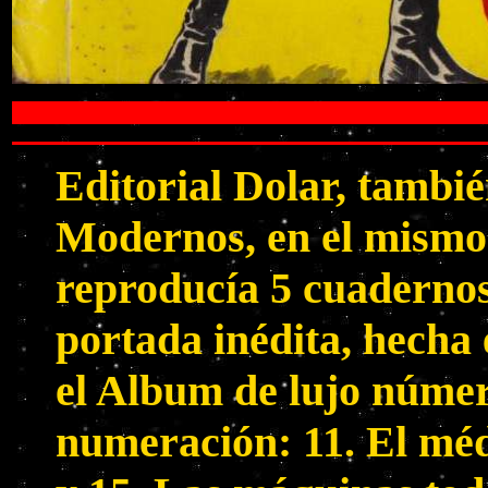
Editorial Dolar, tambi
Modernos, en el mismo
reproducía 5 cuadernos
portada inédita, hecha
el Album de lujo númer
numeración: 11. El méd